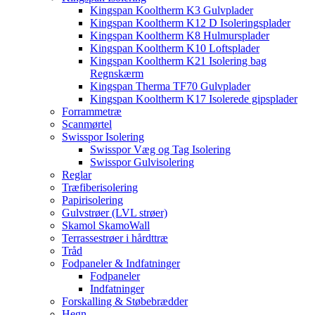
Kingspan Kooltherm K3 Gulvplader
Kingspan Kooltherm K12 D Isoleringsplader
Kingspan Kooltherm K8 Hulmursplader
Kingspan Kooltherm K10 Loftsplader
Kingspan Kooltherm K21 Isolering bag
Regnskærm
Kingspan Therma TF70 Gulvplader
Kingspan Kooltherm K17 Isolerede gipsplader
Forrammetræ
Scanmørtel
Swisspor Isolering
Swisspor Væg og Tag Isolering
Swisspor Gulvisolering
Reglar
Træfiberisolering
Papirisolering
Gulvstrøer (LVL strøer)
Skamol SkamoWall
Terrassestrøer i hårdttræ
Tråd
Fodpaneler & Indfatninger
Fodpaneler
Indfatninger
Forskalling & Støbebrædder
Hegn