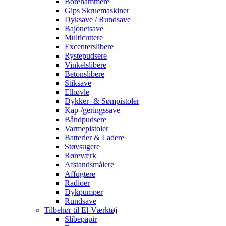
Borehammere
Gips Skruemaskiner
Dyksave / Rundsave
Bajonetsave
Multicuttere
Excenterslibere
Rystepudsere
Vinkelslibere
Betonslibere
Stiksave
Elhøvle
Dykker- & Sømpistoler
Kap-/geringssave
Båndpudsere
Varmepistoler
Batterier & Ladere
Støvsugere
Røreværk
Afstandsmålere
Affugtere
Radioer
Dykpumper
Rundsave
Tilbehør til El-Værktøj
Slibepapir