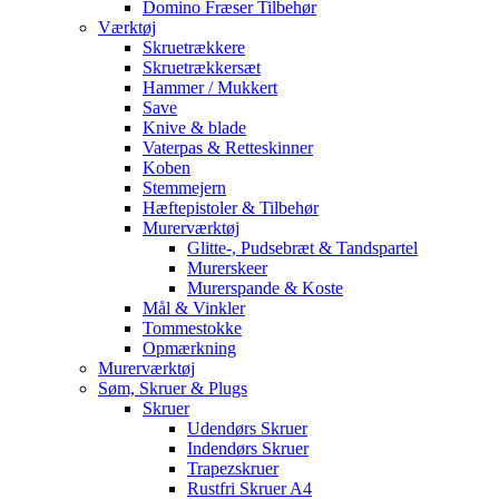
Domino Fræser Tilbehør
Værktøj
Skruetrækkere
Skruetrækkersæt
Hammer / Mukkert
Save
Knive & blade
Vaterpas & Retteskinner
Koben
Stemmejern
Hæftepistoler & Tilbehør
Murerværktøj
Glitte-, Pudsebræt & Tandspartel
Murerskeer
Murerspande & Koste
Mål & Vinkler
Tommestokke
Opmærkning
Murerværktøj
Søm, Skruer & Plugs
Skruer
Udendørs Skruer
Indendørs Skruer
Trapezskruer
Rustfri Skruer A4