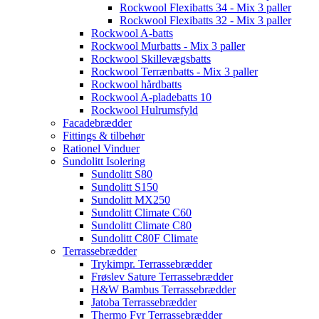
Rockwool Flexibatts 34 - Mix 3 paller
Rockwool Flexibatts 32 - Mix 3 paller
Rockwool A-batts
Rockwool Murbatts - Mix 3 paller
Rockwool Skillevægsbatts
Rockwool Terrænbatts - Mix 3 paller
Rockwool hårdbatts
Rockwool A-pladebatts 10
Rockwool Hulrumsfyld
Facadebrædder
Fittings & tilbehør
Rationel Vinduer
Sundolitt Isolering
Sundolitt S80
Sundolitt S150
Sundolitt MX250
Sundolitt Climate C60
Sundolitt Climate C80
Sundolitt C80F Climate
Terrassebrædder
Trykimpr. Terrassebrædder
Frøslev Sature Terrassebrædder
H&W Bambus Terrassebrædder
Jatoba Terrassebrædder
Thermo Fyr Terrassebrædder