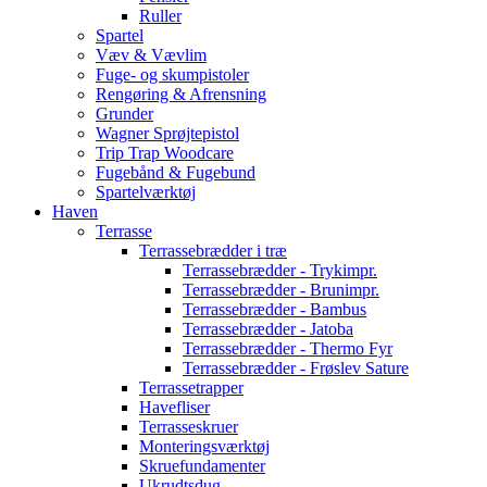
Ruller
Spartel
Væv & Vævlim
Fuge- og skumpistoler
Rengøring & Afrensning
Grunder
Wagner Sprøjtepistol
Trip Trap Woodcare
Fugebånd & Fugebund
Spartelværktøj
Haven
Terrasse
Terrassebrædder i træ
Terrassebrædder - Trykimpr.
Terrassebrædder - Brunimpr.
Terrassebrædder - Bambus
Terrassebrædder - Jatoba
Terrassebrædder - Thermo Fyr
Terrassebrædder - Frøslev Sature
Terrassetrapper
Havefliser
Terrasseskruer
Monteringsværktøj
Skruefundamenter
Ukrudtsdug