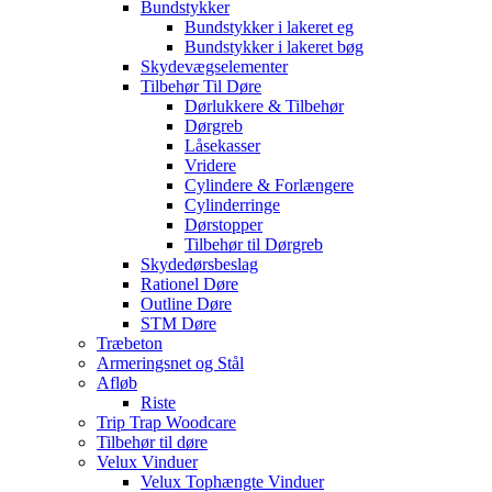
Bundstykker
Bundstykker i lakeret eg
Bundstykker i lakeret bøg
Skydevægselementer
Tilbehør Til Døre
Dørlukkere & Tilbehør
Dørgreb
Låsekasser
Vridere
Cylindere & Forlængere
Cylinderringe
Dørstopper
Tilbehør til Dørgreb
Skydedørsbeslag
Rationel Døre
Outline Døre
STM Døre
Træbeton
Armeringsnet og Stål
Afløb
Riste
Trip Trap Woodcare
Tilbehør til døre
Velux Vinduer
Velux Tophængte Vinduer