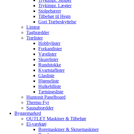
Trykimpr. Stolper
Trykimpr. Lægter
Stolpebærer
Tilbehør til Hegn
Gori Træbeskyttelse
Limtræ
Tagbrædder
Trælister
Hobbylister
Forkantlister
Væglister
Skurelister
Rundstokke
Kvartstaflister
Glasliste
Hjørneliste
Hulkehlliste
Tætningsliste
Huntonit Panelboard
Thermo Fyr
Saunabrædder
Byggemarked
OUTLET Maskiner & Tilbehør
El-værktøj
Boremaskiner & Skruemaskiner