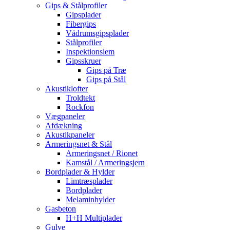
Gips & Stålprofiler
Gipsplader
Fibergips
Vådrumsgipsplader
Stålprofiler
Inspektionslem
Gipsskruer
Gips på Træ
Gips på Stål
Akustiklofter
Troldtekt
Rockfon
Vægpaneler
Afdækning
Akustikpaneler
Armeringsnet & Stål
Armeringsnet / Rionet
Kamstål / Armeringsjern
Bordplader & Hylder
Limtræsplader
Bordplader
Melaminhylder
Gasbeton
H+H Multiplader
Gulve