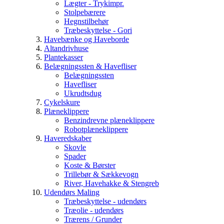
Lægter - Trykimpr.
Stolpebærere
Hegnstilbehør
Træbeskyttelse - Gori
Havebænke og Haveborde
Altandrivhuse
Plantekasser
Belægningssten & Havefliser
Belægningssten
Havefliser
Ukrudtsdug
Cykelskure
Plæneklippere
Benzindrevne plæneklippere
Robotplæneklippere
Haveredskaber
Skovle
Spader
Koste & Børster
Trillebør & Sækkevogn
River, Havehakke & Stengreb
Udendørs Maling
Træbeskyttelse - udendørs
Træolie - udendørs
Trærens / Grunder