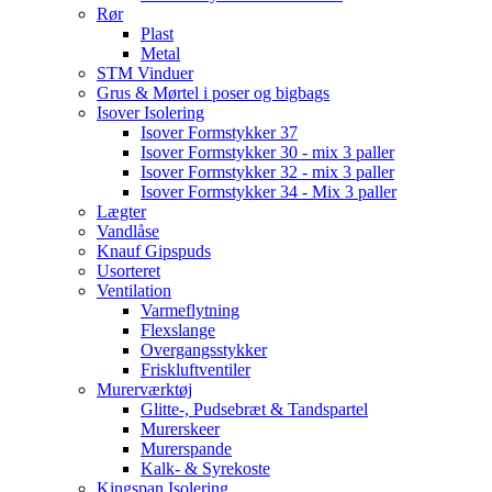
Rør
Plast
Metal
STM Vinduer
Grus & Mørtel i poser og bigbags
Isover Isolering
Isover Formstykker 37
Isover Formstykker 30 - mix 3 paller
Isover Formstykker 32 - mix 3 paller
Isover Formstykker 34 - Mix 3 paller
Lægter
Vandlåse
Knauf Gipspuds
Usorteret
Ventilation
Varmeflytning
Flexslange
Overgangsstykker
Friskluftventiler
Murerværktøj
Glitte-, Pudsebræt & Tandspartel
Murerskeer
Murerspande
Kalk- & Syrekoste
Kingspan Isolering