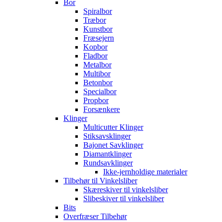
Bor
Spiralbor
Træbor
Kunstbor
Fræsejern
Kopbor
Fladbor
Metalbor
Multibor
Betonbor
Specialbor
Propbor
Forsænkere
Klinger
Multicutter Klinger
Stiksavsklinger
Bajonet Savklinger
Diamantklinger
Rundsavklinger
Ikke-jernholdige materialer
Tilbehør til Vinkelsliber
Skæreskiver til vinkelsliber
Slibeskiver til vinkelsliber
Bits
Overfræser Tilbehør