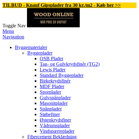
TILBUD - Knauf Gipsplader fra 30 kr./m2 - Køb her >>
Toggle Nav
Menu
Navigation
Byggematerialer
Byggeplader
OSB Plader
Tag- og Gulvkrydsfinér (TG2)
Lewis Plader
Standard Byggeplader
Birkekrydsfinér
MDF Plader
Sporplader
Gulvspånplader
Masonitplader
Spånplader
Støbefiner
Østenkrydsfiner
Vådrumsplader
Vindspærreplader
Fibercement Beklædning