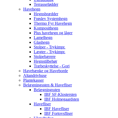
Terrassefødder
Havehegn
Hegnsbrædder
Frøslev Systemhegn
Thermo Fyr Havehegn
Komposithegn
Plus havehegn og låger
Lamelhegn
Glashegn
Stolper - Trykimpr.
Lægter - Trykimpr.
Stolpebærere
Hegnstilbehør
Træbeskyttelse - Gori
Havebænke og Haveborde
Altandrivhuse
Plantekasser
Belægningssten & Havefliser
Belægningssten
IBF SF-Klostersten
IBF Holmegaardsten
Havefliser
IBF Havefliser
IBF Fortovsfliser