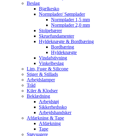
Beslag
Bjælkesko
Normplader/ Sømplader
Normplader 1,5 mm
Normplader 2,0 mm
Stolpebærer
Skruefundamenter
Hyldeknægte & Bordbæring
Bordbæring
Hyldeknægte
Vindafstivning
Vinkelbeslag
Lim, Fuge & Silicone
Stiger & Stillads
Arbejdslamper
Tråd
Kiler & Klodser
Beklædning
Arbejdstøj
Sikkerhedssko
Arbejdshandsker
Afdækning & Tape
Afdækning
Tape
Støvsugere