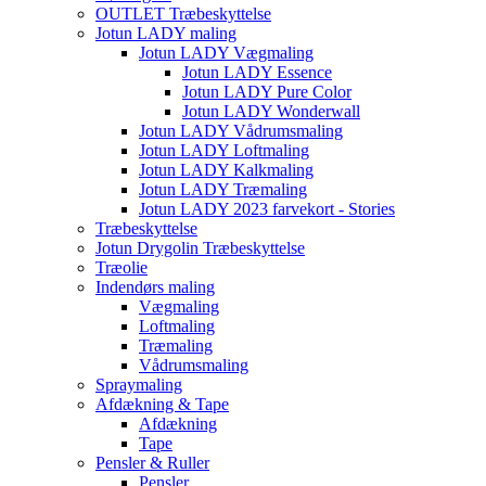
OUTLET Træbeskyttelse
Jotun LADY maling
Jotun LADY Vægmaling
Jotun LADY Essence
Jotun LADY Pure Color
Jotun LADY Wonderwall
Jotun LADY Vådrumsmaling
Jotun LADY Loftmaling
Jotun LADY Kalkmaling
Jotun LADY Træmaling
Jotun LADY 2023 farvekort - Stories
Træbeskyttelse
Jotun Drygolin Træbeskyttelse
Træolie
Indendørs maling
Vægmaling
Loftmaling
Træmaling
Vådrumsmaling
Spraymaling
Afdækning & Tape
Afdækning
Tape
Pensler & Ruller
Pensler