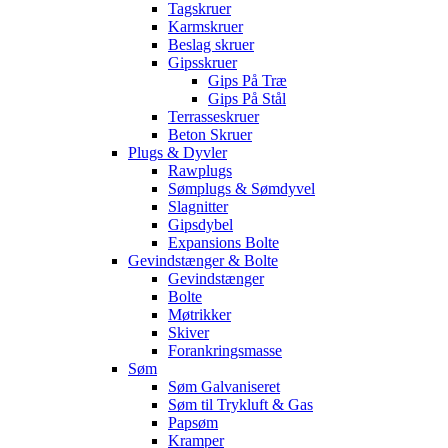
Tagskruer
Karmskruer
Beslag skruer
Gipsskruer
Gips På Træ
Gips På Stål
Terrasseskruer
Beton Skruer
Plugs & Dyvler
Rawplugs
Sømplugs & Sømdyvel
Slagnitter
Gipsdybel
Expansions Bolte
Gevindstænger & Bolte
Gevindstænger
Bolte
Møtrikker
Skiver
Forankringsmasse
Søm
Søm Galvaniseret
Søm til Trykluft & Gas
Papsøm
Kramper