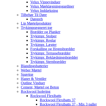
Velux Vippevinduer
Velux Mørklægningsgardiner
Velux Inddækning
Tilbehør Til Døre
Dørgreb
Lip Mørtelprodukter
Trykimprægneret træ
Brædder og Planker
Trykimpr. Stolper
Trykimpr. Reglar
Trykimpr. Lægter
Forskalling og Hegnsbrædder
Trykimpr. Terrassebrædder
Trykimpr. Beklædningsbrædder
Trykimpr. Sternbrædder
Blandingsbatterier
Weber Mørtel
Spærtræ
Haner & Ventiler
Outline Vinduer
Cement, Mørtel og Beton
Rockwool Isolering
Rockwool Flexibatts
Rockwool Flexibatts 37
Rockwool Flexibatts 37 - Mix 3 paller