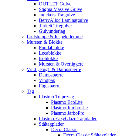
OUTLET Gulve
Stigma Massive Gulve
Junckers Trægulve
BerryAlloc Laminatgulve
Tarkett Trægulve
Gulvunderlag
Loftstrappe & Inspekt.lemme
Mursten & Blokke
Fundablokke
Lecablokke
Isoblokke
Mursten & Overliggere
Vind-, Fugt- & Dampspærre
Dampspærre
Vindpap
Fugtspærre
Tag
Plastmo Trapeztag
Plastmo EcoLite
Plastmo JumboLite
Plastmo JärboPro
Plastmo EazyGlaze Tagplader
Ståltagplader
Decra Classic
Decra Classic Ståltagplader