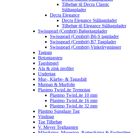
Tilbehør til Decra Classic
Ståltagplader
Decra Elegance
Decra Elegance Ståltagplader
Tilbehør til Elegance Ståltagplader
Swisspearl (Cembrit) Bølgetagplader
Swisspearl (Cembrit) B6-S tagplader
Swisspearl (Cembrit) B7 Tagplader
Swisspearl (Cembrit) Vinkelrygninger
Tagpap
Betontagsten
Tagshingel
Alu & zink profiler
Undertag
Mur-, Klæbe- & Tagasfalt
Murpap & Murfolie
Plastmo TwinLite Termotag
Plastmo TwinLite 10 mm
Plastmo TwinLite 16 mm
Plastmo TwinLite 32 mm
Plastmo Sunglaze Tag
Vindpap
Tag Tilbehør
V. Meyer Tegltagsten
Mårsikring, Musestop, Rottesikring & Fuglegitter