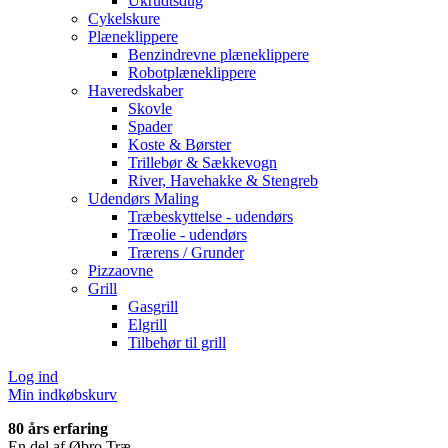
Ukrudtsdug
Cykelskure
Plæneklippere
Benzindrevne plæneklippere
Robotplæneklippere
Haveredskaber
Skovle
Spader
Koste & Børster
Trillebør & Sækkevogn
River, Havehakke & Stengreb
Udendørs Maling
Træbeskyttelse - udendørs
Træolie - udendørs
Trærens / Grunder
Pizzaovne
Grill
Gasgrill
Elgrill
Tilbehør til grill
Log ind
Min indkøbskurv
80 års erfaring
En del af Øbro Træ