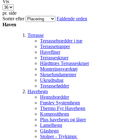
Vis
pr. side
Sorter efter
Faldende orden
Haven
Terrasse
Terrassebrædder i træ
Terrassetrapper
Havefliser
Terrasseskruer
Hårdttræs Terrasseskruer
Monteringsværktøj
Skruefundamenter
Ukrudtsdug
Terrassefødder
Havehegn
Hegnsbrædder
Frøslev Systemhegn
Thermo Fyr Havehegn
Komposithegn
Plus havehegn og låger
Lamelhegn
Glashegn
Stolper - Trykimpr.