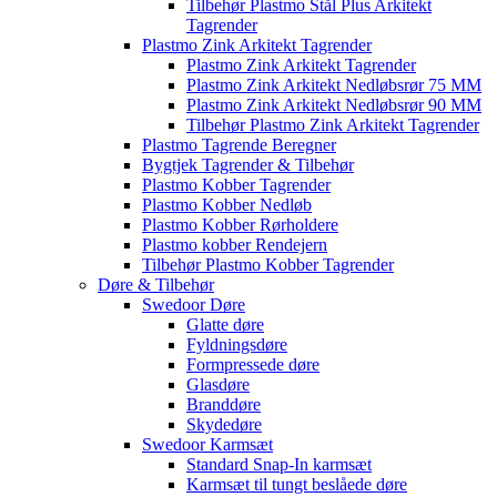
Tilbehør Plastmo Stål Plus Arkitekt
Tagrender
Plastmo Zink Arkitekt Tagrender
Plastmo Zink Arkitekt Tagrender
Plastmo Zink Arkitekt Nedløbsrør 75 MM
Plastmo Zink Arkitekt Nedløbsrør 90 MM
Tilbehør Plastmo Zink Arkitekt Tagrender
Plastmo Tagrende Beregner
Bygtjek Tagrender & Tilbehør
Plastmo Kobber Tagrender
Plastmo Kobber Nedløb
Plastmo Kobber Rørholdere
Plastmo kobber Rendejern
Tilbehør Plastmo Kobber Tagrender
Døre & Tilbehør
Swedoor Døre
Glatte døre
Fyldningsdøre
Formpressede døre
Glasdøre
Branddøre
Skydedøre
Swedoor Karmsæt
Standard Snap-In karmsæt
Karmsæt til tungt beslåede døre