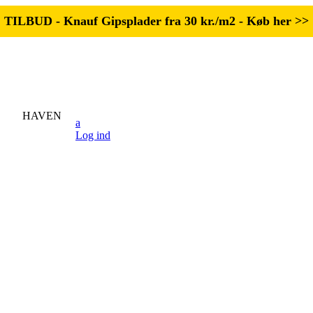
TILBUD - Knauf Gipsplader fra 30 kr./m2 - Køb her >>
HAVEN
Log ind