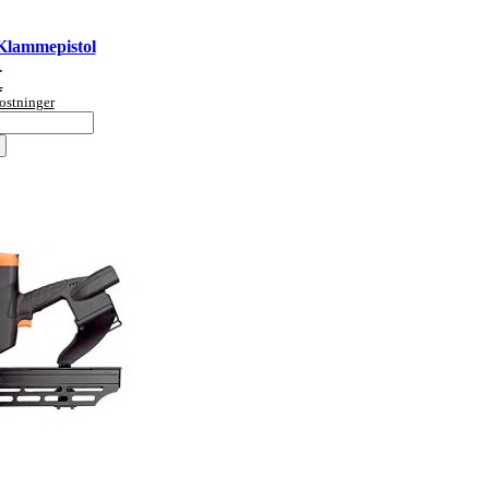
Klammepistol
.
.
ostninger