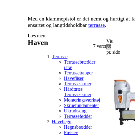
Med en klammepistol er det nemt og hurtigt at fas
ensartet og langtidsholdbar
terrasse
.
Læs mere
Haven
Vis
7
varer
pr. side
Terrasse
Terrassebrædder
i træ
Terrassetrapper
Havefliser
Terrasseskruer
Hårdttræs
Terrasseskruer
Monteringsværktøj
Skruefundamenter
Ukrudtsdug
Terrassefødder
Havehegn
Hegnsbrædder
Frøslev