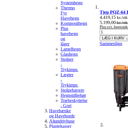
Systemhegn
Thermo
Tjep PQZ-64 
Fyr
4.419,15
kr./stk
Havehegn
5.199,00
kr./stk
Komposithegn
Plus evt. fragtomk
Plus
havehegn
LÆG I KURV
og
Sammenlign
låger
Lamelhegn
Glashegn
Stolper
-
Trykimpr.
Lægter
-
Trykimpr.
Stolpebærere
Hegnstilbehør
Træbeskyttelse
- Gori
Havebænke
og Haveborde
Altandrivhuse
Plantekasser