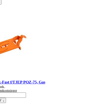
-Fast f/TJEP PQZ-75, Gas
stk.
tomkostninger
V