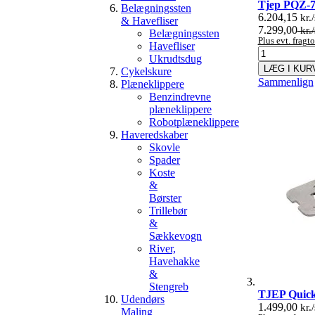
Tjep PQZ-7
Belægningssten
6.204,15
kr./
& Havefliser
7.299,00
kr./
Belægningssten
Plus evt. frag
Havefliser
Ukrudtsdug
LÆG I KUR
Cykelskure
Sammenlign
Plæneklippere
Benzindrevne
plæneklippere
Robotplæneklippere
Haveredskaber
Skovle
Spader
Koste
&
Børster
Trillebør
&
Sækkevogn
River,
Havehakke
&
Stengreb
TJEP Quick
Udendørs
1.499,00
kr./
Maling