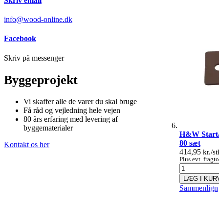
Skriv email
info@wood-online.dk
Facebook
Skriv på messenger
Byggeprojekt
Vi skaffer alle de varer du skal bruge
Få råd og vejledning hele vejen
80 års erfaring med levering af
byggematerialer
H&W Start/S
80 sæt
Kontakt os her
414,95
kr./st
Plus evt. frag
LÆG I KUR
Sammenlign