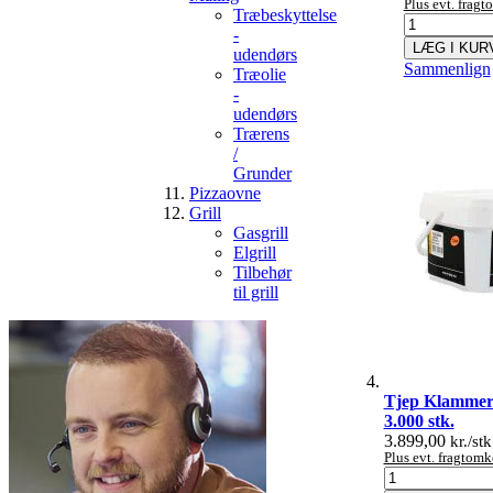
Plus evt. frag
Træbeskyttelse
-
LÆG I KUR
udendørs
Sammenlign
Træolie
-
udendørs
Trærens
/
Grunder
Pizzaovne
Grill
Gasgrill
Elgrill
Tilbehør
til grill
Tjep Klammer
3.000 stk.
3.899,00
kr./stk
Plus evt. fragtomk