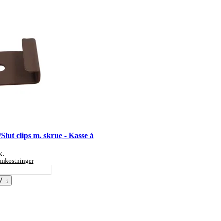
lut clips m. skrue - Kasse á
k.
tomkostninger
V