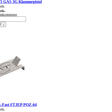
5 GAS 3G Klammepistol
stk.
stk.
tomkostninger
V
-Fast f/TJEP PQZ-64
stk.