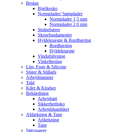
Beslag
Bjælkesko
Normplader/ Sømplader
Normplader 1,5 mm
Normplader 2,0 mm
Stolpebærer
Skruefundamenter
Hyldeknægte & Bordbæring
Bordbæring
Hyldeknægte
Vindafstivning
Vinkelbeslag
Lim, Fuge & Silicone
Stiger & Stillads
Arbejdslamper
Tråd
Kiler & Klodser
Beklædning
Arbejdstøj
Sikkerhedssko
Arbejdshandsker
Afdækning & Tape
Afdækning
Tape
Støvsugere