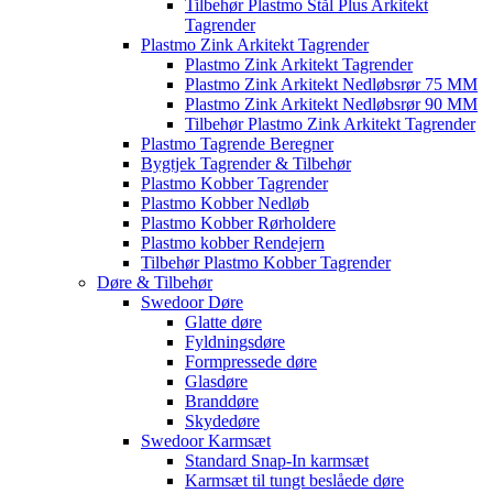
Tilbehør Plastmo Stål Plus Arkitekt
Tagrender
Plastmo Zink Arkitekt Tagrender
Plastmo Zink Arkitekt Tagrender
Plastmo Zink Arkitekt Nedløbsrør 75 MM
Plastmo Zink Arkitekt Nedløbsrør 90 MM
Tilbehør Plastmo Zink Arkitekt Tagrender
Plastmo Tagrende Beregner
Bygtjek Tagrender & Tilbehør
Plastmo Kobber Tagrender
Plastmo Kobber Nedløb
Plastmo Kobber Rørholdere
Plastmo kobber Rendejern
Tilbehør Plastmo Kobber Tagrender
Døre & Tilbehør
Swedoor Døre
Glatte døre
Fyldningsdøre
Formpressede døre
Glasdøre
Branddøre
Skydedøre
Swedoor Karmsæt
Standard Snap-In karmsæt
Karmsæt til tungt beslåede døre