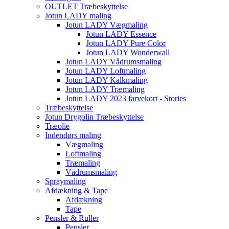
OUTLET Træbeskyttelse
Jotun LADY maling
Jotun LADY Vægmaling
Jotun LADY Essence
Jotun LADY Pure Color
Jotun LADY Wonderwall
Jotun LADY Vådrumsmaling
Jotun LADY Loftmaling
Jotun LADY Kalkmaling
Jotun LADY Træmaling
Jotun LADY 2023 farvekort - Stories
Træbeskyttelse
Jotun Drygolin Træbeskyttelse
Træolie
Indendørs maling
Vægmaling
Loftmaling
Træmaling
Vådrumsmaling
Spraymaling
Afdækning & Tape
Afdækning
Tape
Pensler & Ruller
Pensler