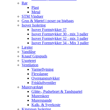
Rør
Plast
Metal
STM Vinduer
Grus & Mørtel i poser og bigbags
Isover Isolering
Isover Formstykker 37
Isover Formstykker 30 - mix 3 paller
Isover Formstykker 32 - mix 3 paller
Isover Formstykker 34 - Mix 3 paller
Lægter
Vandlåse
Knauf Gipspuds
Usorteret
Ventilation
Varmeflytning
Flexslange
Overgangsstykker
Friskluftventiler
Murerværktøj
Glitte-, Pudsebræt & Tandspartel
Murerskeer
Murerspande
Kalk- & Syrekoste
Kingspan Isolering