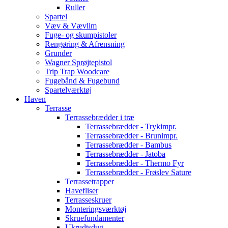
Ruller
Spartel
Væv & Vævlim
Fuge- og skumpistoler
Rengøring & Afrensning
Grunder
Wagner Sprøjtepistol
Trip Trap Woodcare
Fugebånd & Fugebund
Spartelværktøj
Haven
Terrasse
Terrassebrædder i træ
Terrassebrædder - Trykimpr.
Terrassebrædder - Brunimpr.
Terrassebrædder - Bambus
Terrassebrædder - Jatoba
Terrassebrædder - Thermo Fyr
Terrassebrædder - Frøslev Sature
Terrassetrapper
Havefliser
Terrasseskruer
Monteringsværktøj
Skruefundamenter
Ukrudtsdug