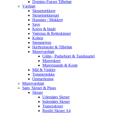
Domino Fræser Tilbehør
Værktøj
Skruetrækkere
Skruetrækkersæt
Hammer / Mukkert
Save
Knive & blade
Vaterpas & Retteskinner
Koben
Stemmejern
Hæftepistoler & Tilbehør
Murerværktøj
Glitte-, Pudsebræt & Tandspartel
Murerskeer
Murerspande & Koste
Mål & Vinkler
Tommestokke
Opmærkning
Murerværktøj
Søm, Skruer & Plugs
Skruer
Udendørs Skruer
Indendørs Skruer
Trapezskruer
Rustfri Skruer A4