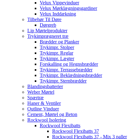
Velux Vippevinduer
Velux Mørklægningsgardiner
Velux Inddækning
Tilbehør Til Døre
Dørgreb
Lip Mørtelprodukter
Trykimprægneret træ
Brædder og Planker
Trykimpr. Stolper
Trykimpr. Reglar
Trykimpr. Lægter
Forskalling og Hegnsbrædder
Trykimpr. Terrassebrædder
Trykimpr. Beklædningsbrædder
Trykimpr. Sternbrædder
Blandingsbatterier
Weber Mørtel
Spærtræ
Haner & Ventiler
Outline Vinduer
Cement, Mørtel og Beton
Rockwool Isolering
Rockwool Flexibatts
Rockwool Flexibatts 37
Rockwool Flexibatts 37 - Mix 3 paller