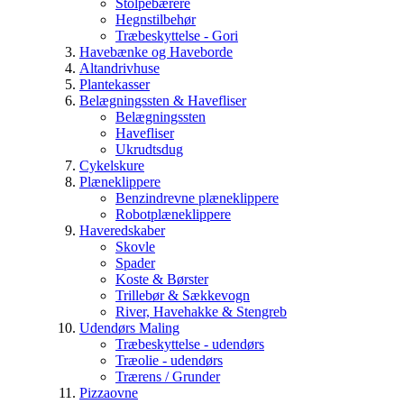
Stolpebærere
Hegnstilbehør
Træbeskyttelse - Gori
Havebænke og Haveborde
Altandrivhuse
Plantekasser
Belægningssten & Havefliser
Belægningssten
Havefliser
Ukrudtsdug
Cykelskure
Plæneklippere
Benzindrevne plæneklippere
Robotplæneklippere
Haveredskaber
Skovle
Spader
Koste & Børster
Trillebør & Sækkevogn
River, Havehakke & Stengreb
Udendørs Maling
Træbeskyttelse - udendørs
Træolie - udendørs
Trærens / Grunder
Pizzaovne