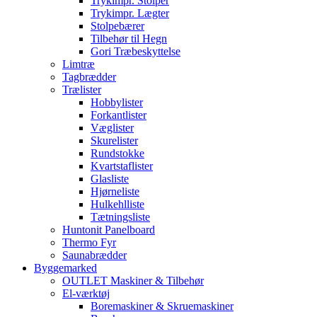
Trykimpr. Stolper
Trykimpr. Lægter
Stolpebærer
Tilbehør til Hegn
Gori Træbeskyttelse
Limtræ
Tagbrædder
Trælister
Hobbylister
Forkantlister
Væglister
Skurelister
Rundstokke
Kvartstaflister
Glasliste
Hjørneliste
Hulkehlliste
Tætningsliste
Huntonit Panelboard
Thermo Fyr
Saunabrædder
Byggemarked
OUTLET Maskiner & Tilbehør
El-værktøj
Boremaskiner & Skruemaskiner