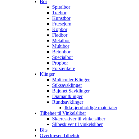
Bor
Spiralbor
Træbor
Kunstbor
Fræsejern
Kopbor
Fladbor
Metalbor
Multibor
Betonbor
Specialbor
Propbor
Forsænkere
Klinger
Multicutter Klinger
Stiksavsklinger
Bajonet Savklinger
Diamantklinger
Rundsavklinger
Ikke-jernholdige materialer
Tilbehør til Vinkelsliber
Skæreskiver til vinkelsliber
Slibeskiver til vinkelsliber
Bits
Overfræser Tilbehør