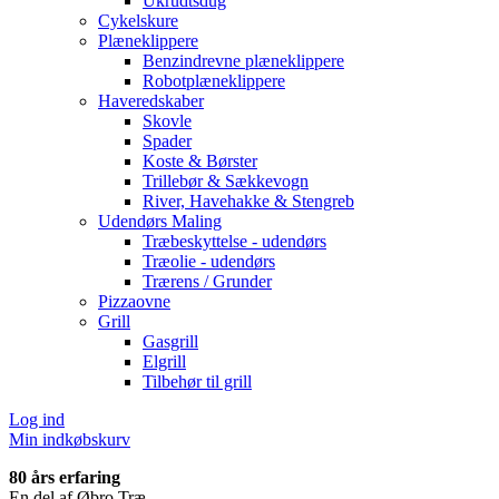
Ukrudtsdug
Cykelskure
Plæneklippere
Benzindrevne plæneklippere
Robotplæneklippere
Haveredskaber
Skovle
Spader
Koste & Børster
Trillebør & Sækkevogn
River, Havehakke & Stengreb
Udendørs Maling
Træbeskyttelse - udendørs
Træolie - udendørs
Trærens / Grunder
Pizzaovne
Grill
Gasgrill
Elgrill
Tilbehør til grill
Log ind
Min indkøbskurv
80 års erfaring
En del af Øbro Træ