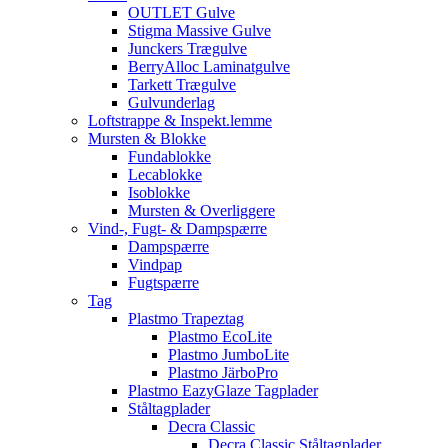
OUTLET Gulve
Stigma Massive Gulve
Junckers Trægulve
BerryAlloc Laminatgulve
Tarkett Trægulve
Gulvunderlag
Loftstrappe & Inspekt.lemme
Mursten & Blokke
Fundablokke
Lecablokke
Isoblokke
Mursten & Overliggere
Vind-, Fugt- & Dampspærre
Dampspærre
Vindpap
Fugtspærre
Tag
Plastmo Trapeztag
Plastmo EcoLite
Plastmo JumboLite
Plastmo JärboPro
Plastmo EazyGlaze Tagplader
Ståltagplader
Decra Classic
Decra Classic Ståltagplader