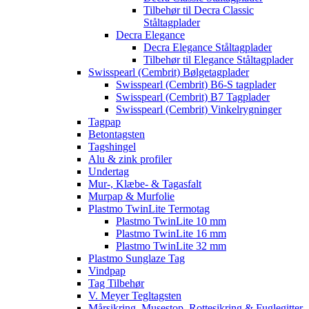
Tilbehør til Decra Classic
Ståltagplader
Decra Elegance
Decra Elegance Ståltagplader
Tilbehør til Elegance Ståltagplader
Swisspearl (Cembrit) Bølgetagplader
Swisspearl (Cembrit) B6-S tagplader
Swisspearl (Cembrit) B7 Tagplader
Swisspearl (Cembrit) Vinkelrygninger
Tagpap
Betontagsten
Tagshingel
Alu & zink profiler
Undertag
Mur-, Klæbe- & Tagasfalt
Murpap & Murfolie
Plastmo TwinLite Termotag
Plastmo TwinLite 10 mm
Plastmo TwinLite 16 mm
Plastmo TwinLite 32 mm
Plastmo Sunglaze Tag
Vindpap
Tag Tilbehør
V. Meyer Tegltagsten
Mårsikring, Musestop, Rottesikring & Fuglegitter