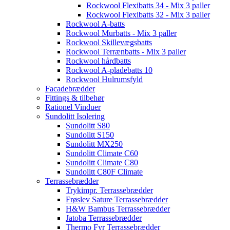
Rockwool Flexibatts 34 - Mix 3 paller
Rockwool Flexibatts 32 - Mix 3 paller
Rockwool A-batts
Rockwool Murbatts - Mix 3 paller
Rockwool Skillevægsbatts
Rockwool Terrænbatts - Mix 3 paller
Rockwool hårdbatts
Rockwool A-pladebatts 10
Rockwool Hulrumsfyld
Facadebrædder
Fittings & tilbehør
Rationel Vinduer
Sundolitt Isolering
Sundolitt S80
Sundolitt S150
Sundolitt MX250
Sundolitt Climate C60
Sundolitt Climate C80
Sundolitt C80F Climate
Terrassebrædder
Trykimpr. Terrassebrædder
Frøslev Sature Terrassebrædder
H&W Bambus Terrassebrædder
Jatoba Terrassebrædder
Thermo Fyr Terrassebrædder