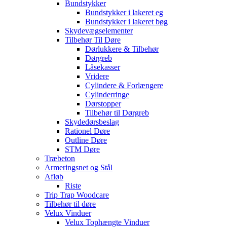
Bundstykker
Bundstykker i lakeret eg
Bundstykker i lakeret bøg
Skydevægselementer
Tilbehør Til Døre
Dørlukkere & Tilbehør
Dørgreb
Låsekasser
Vridere
Cylindere & Forlængere
Cylinderringe
Dørstopper
Tilbehør til Dørgreb
Skydedørsbeslag
Rationel Døre
Outline Døre
STM Døre
Træbeton
Armeringsnet og Stål
Afløb
Riste
Trip Trap Woodcare
Tilbehør til døre
Velux Vinduer
Velux Tophængte Vinduer