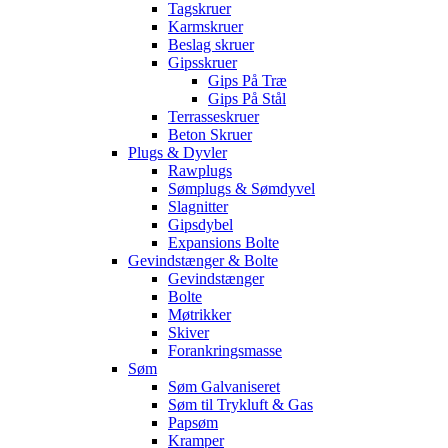
Tagskruer
Karmskruer
Beslag skruer
Gipsskruer
Gips På Træ
Gips På Stål
Terrasseskruer
Beton Skruer
Plugs & Dyvler
Rawplugs
Sømplugs & Sømdyvel
Slagnitter
Gipsdybel
Expansions Bolte
Gevindstænger & Bolte
Gevindstænger
Bolte
Møtrikker
Skiver
Forankringsmasse
Søm
Søm Galvaniseret
Søm til Trykluft & Gas
Papsøm
Kramper