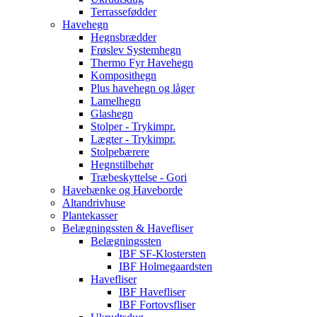
Terrassefødder
Havehegn
Hegnsbrædder
Frøslev Systemhegn
Thermo Fyr Havehegn
Komposithegn
Plus havehegn og låger
Lamelhegn
Glashegn
Stolper - Trykimpr.
Lægter - Trykimpr.
Stolpebærere
Hegnstilbehør
Træbeskyttelse - Gori
Havebænke og Haveborde
Altandrivhuse
Plantekasser
Belægningssten & Havefliser
Belægningssten
IBF SF-Klostersten
IBF Holmegaardsten
Havefliser
IBF Havefliser
IBF Fortovsfliser