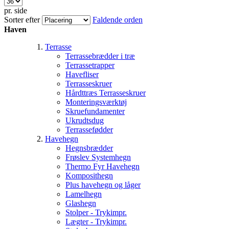
pr. side
Sorter efter
Faldende orden
Haven
Terrasse
Terrassebrædder i træ
Terrassetrapper
Havefliser
Terrasseskruer
Hårdttræs Terrasseskruer
Monteringsværktøj
Skruefundamenter
Ukrudtsdug
Terrassefødder
Havehegn
Hegnsbrædder
Frøslev Systemhegn
Thermo Fyr Havehegn
Komposithegn
Plus havehegn og låger
Lamelhegn
Glashegn
Stolper - Trykimpr.
Lægter - Trykimpr.