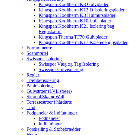
Kingspan Kooltherm K3 Gulvplader
Kingspan Kooltherm K12 D Isoleringsplader
Kingspan Kooltherm K8 Hulmursplader
Kingspan Kooltherm K10 Loftsplader
Kingspan Kooltherm K21 Isolering bag
Regnskærm
Kingspan Therma TF70 Gulvplader
Kingspan Kooltherm K17 Isolerede gipsplader
Forrammetræ
Scanmørtel
Swisspor Isolering
Swisspor Væg og Tag Isolering
Swisspor Gulvisolering
Reglar
Træfiberisolering
Papirisolering
Gulvstrøer (LVL strøer)
Skamol SkamoWall
Terrassestrøer i hårdttræ
Tråd
Fodpaneler & Indfatninger
Fodpaneler
Indfatninger
Forskalling & Støbebrædder
Hegn