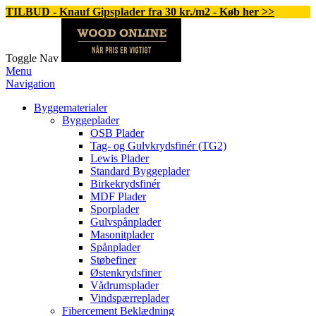
TILBUD - Knauf Gipsplader fra 30 kr./m2 - Køb her >>
Toggle Nav
Menu
Navigation
Byggematerialer
Byggeplader
OSB Plader
Tag- og Gulvkrydsfinér (TG2)
Lewis Plader
Standard Byggeplader
Birkekrydsfinér
MDF Plader
Sporplader
Gulvspånplader
Masonitplader
Spånplader
Støbefiner
Østenkrydsfiner
Vådrumsplader
Vindspærreplader
Fibercement Beklædning