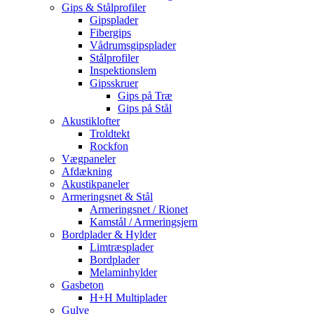
Gips & Stålprofiler
Gipsplader
Fibergips
Vådrumsgipsplader
Stålprofiler
Inspektionslem
Gipsskruer
Gips på Træ
Gips på Stål
Akustiklofter
Troldtekt
Rockfon
Vægpaneler
Afdækning
Akustikpaneler
Armeringsnet & Stål
Armeringsnet / Rionet
Kamstål / Armeringsjern
Bordplader & Hylder
Limtræsplader
Bordplader
Melaminhylder
Gasbeton
H+H Multiplader
Gulve