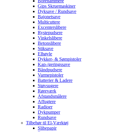
Borehammere
Gips Skruemaskiner
Dyksave / Rundsave
Bajonetsave
Multicuttere
Excenterslibere
Rystepudsere
Vinkelslibere
Betonslibere
Stiksave
Elhøvle
Dykker- & Sømpistoler
Kap-/geringssave
Båndpudsere
Varmepistoler
Batterier & Ladere
Støvsugere
Røreværk
Afstandsmålere
Affugtere
Radioer
Dykpumper
Rundsave
Tilbehør til El-Værktøj
Slibepapir